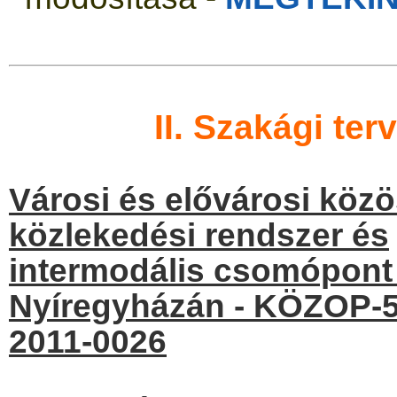
.
.
II. Szakági ter
.
Városi és elővárosi köz
közlekedési rendszer és
intermodális csomópont 
Nyíregyházán - KÖZOP-5.
2011-0026
.