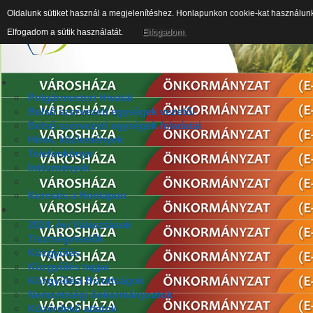
Oldalunk sütiket használ a megjelenítéshez. Honlapunkon cookie-kat használun
Elfogadom a sütik használatát.
Elfogadom.
Polgármesteri Hivatal
Belső szervezeti egységek vezetői
Belső szervezeti egységek feladatai
Hírek, közlemények
Telefonkönyv
Intézmények
Keresés a Honlapon
2024. évi Választások
Tisztségviselők
Közgyűlés
Közgyűlés tagjai
Közgyűlési Bizottságok
Nemzetiségi önkormányzatok
Közérdekű adatok