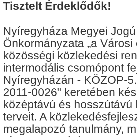
Tisztelt Érdeklődők!
.
Nyíregyháza Megyei Jogú
Önkormányzata „a Városi 
közösségi közlekedési re
intermodális csomópont fe
Nyíregyházán - KÖZOP-5.
2011-0026" keretében kész
középtávú és hosszútávú 
terveit. A közlekedésfejles
megalapozó tanulmány, m