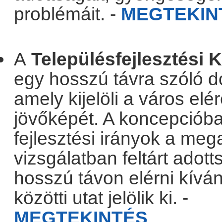
problémáit. -
MEGTEKIN
.
A
Településfejlesztési 
egy hosszú távra szóló 
amely kijelöli a város elé
jövőképét. A koncepcióba
fejlesztési irányok a me
vizsgálatban feltárt adot
hosszú távon elérni kíván
közötti utat jelölik ki. -
MEGTEKINTÉS