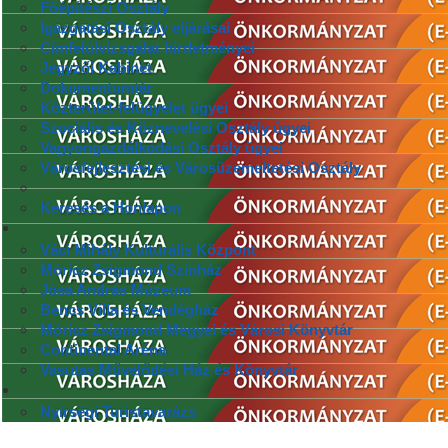
Főépítészi Osztály
Igazgatási Osztály eljárásai
Címfelülvizsgálat hirdetményei
Jegyzői Kabinet
Dokumentumtár
Közterület-felügyelet ügyei
Szociális és Köznevelési Osztály ügyei
Vagyongazdálkodási Osztály ügyei
Városfejlesztési és Városüzemeltetési Osztály
Keresés a Honlapon
Váci Mihály Kulturális Központ
Móricz Zsigmond Színház
Jósa András Múzeum
Bencs Villa és Vendégház
Móricz Zsigmond Megyei és Városi Könyvtár
Continental Aréna
Vasutas Művelődési Ház és Könyvtár
Nyírségi Turistavarázs
.