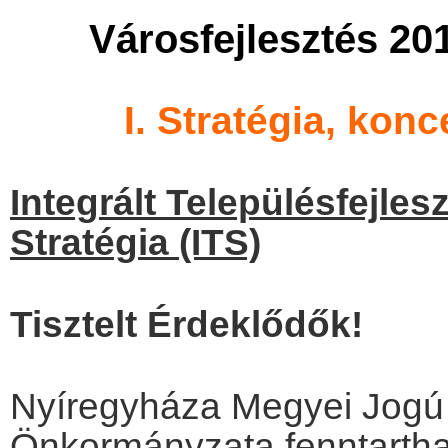
Városfejlesztés 20
.
I. Stratégia, kon
.
Integrált Településfejlesz
Stratégia (ITS)
.
Tisztelt Érdeklődők!
.
Nyíregyháza Megyei Jogú
Önkormányzata fenntartha