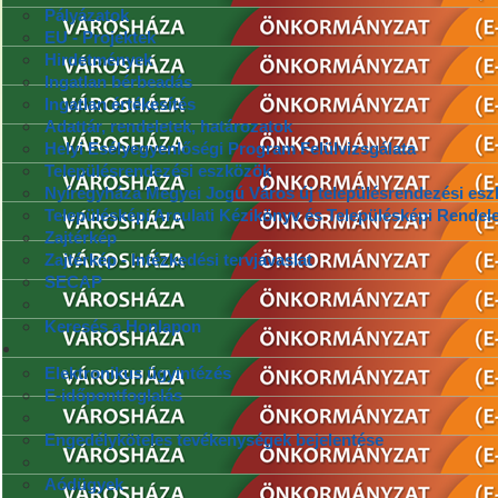
Pályázatok
EU - Projektek
Hirdetmények
Ingatlan bérbeadás
Ingatlan értékesítés
Adattár, rendeletek, határozatok
Helyi Esélyegyenlőségi Program Felülvizsgálata
Településrendezési eszközök
Nyíregyháza Megyei Jogú Város új településrendezési esz
Településképi Arculati Kézikönyv és Településképi Rendele
Zajtérkép
Zajtérkép - Intézkedési tervjavaslat
SECAP
Keresés a Honlapon
Elektronikus ügyintézés
E-időpontfoglalás
Engedélyköteles tevékenységek bejelentése
Aódügyek