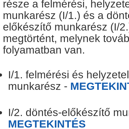
része a felmérési, helyzet
munkarész (I/1.) és a dönt
előkészítő munkarész (I/2
megtörtént, melynek tová
folyamatban van.
.
I/1. felmérési és helyzet
munkarész -
MEGTEKIN
.
I/2. döntés-előkészítő mu
MEGTEKINTÉS