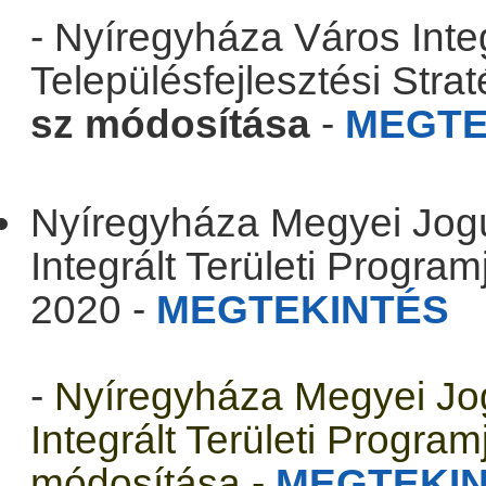
- Nyíregyháza Város Integ
Településfejlesztési Stra
sz módosítása
-
MEGTE
.
Nyíregyháza Megyei Jog
Integrált Területi Progra
2020 -
MEGTEKINTÉS
-
Nyíregyháza Megyei Jo
Integrált Területi Progra
módosítása -
MEGTEKI