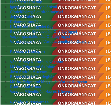
Főépítészi Osztály
Igazgatási Osztály eljárásai
Címfelülvizsgálat hirdetményei
Jegyzői Kabinet
Dokumentumtár
Közterület-felügyelet ügyei
Szociális és Köznevelési Osztály ügyei
Vagyongazdálkodási Osztály ügyei
Városfejlesztési és Városüzemeltetési Osztály
Keresés a Honlapon
Váci Mihály Kulturális Központ
Móricz Zsigmond Színház
Jósa András Múzeum
Bencs Villa és Vendégház
Móricz Zsigmond Megyei és Városi Könyvtár
Continental Aréna
Vasutas Művelődési Ház és Könyvtár
Nyírségi Turistavarázs
.