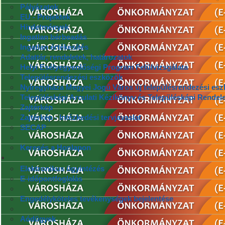
Pályázatok
EU - Projektek
Hirdetmények
Ingatlan bérbeadás
Ingatlan értékesítés
Adattár, rendeletek, határozatok
Helyi Esélyegyenlőségi Program Felülvizsgálata
Településrendezési eszközök
Nyíregyháza Megyei Jogú Város új településrendezési esz
Településképi Arculati Kézikönyv és Településképi Rendele
Zajtérkép
Zajtérkép - Intézkedési tervjavaslat
SECAP
Keresés a Honlapon
Elektronikus ügyintézés
E-időpontfoglalás
Engedélyköteles tevékenységek bejelentése
Aódügyek