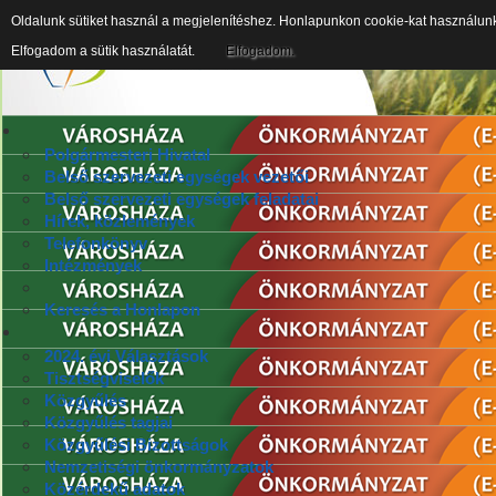
Oldalunk sütiket használ a megjelenítéshez. Honlapunkon cookie-kat használun
Elfogadom a sütik használatát.
Elfogadom.
Polgármesteri Hivatal
Belső szervezeti egységek vezetői
Belső szervezeti egységek feladatai
Hírek, közlemények
Telefonkönyv
Intézmények
Keresés a Honlapon
2024. évi Választások
Tisztségviselők
Közgyűlés
Közgyűlés tagjai
Közgyűlési Bizottságok
Nemzetiségi önkormányzatok
Közérdekű adatok