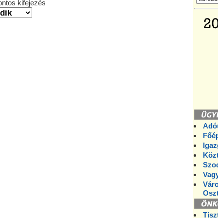
ntos kifejezés
Adó
Főép
Igaz
Közt
Szoc
Vagy
Váro
Oszt
Tisz