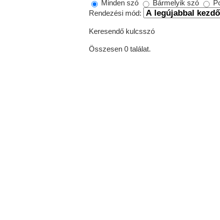
Minden szó
Bármelyik szó
Po
Rendezési mód:
Keresendő kulcsszó
Összesen 0 találat.