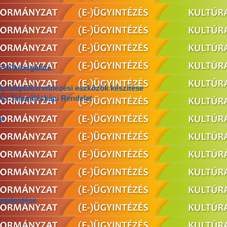
elülvizsgálata
j településrendezési eszközök készítése
 és Településképi Rendelet
at
ejelentése