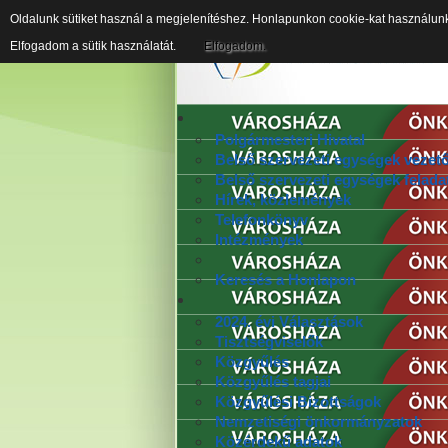
Oldalunk sütiket használ a megjelenítéshez. Honlapunkon cookie-kat használun
Elfogadom a sütik használatát.
Elfogadom.
Polgármesteri Hivatal
Belső szervezeti egységek vezető
Belső szervezeti egységek felada
Hírek, közlemények
Telefonkönyv
Intézmények
Keresés a Honlapon
2024. évi Választások
Tisztségviselők
Közgyűlés
Közgyűlés tagjai
Közgyűlési Bizottságok
Nemzetiségi önkormányzatok
Közérdekű adatok