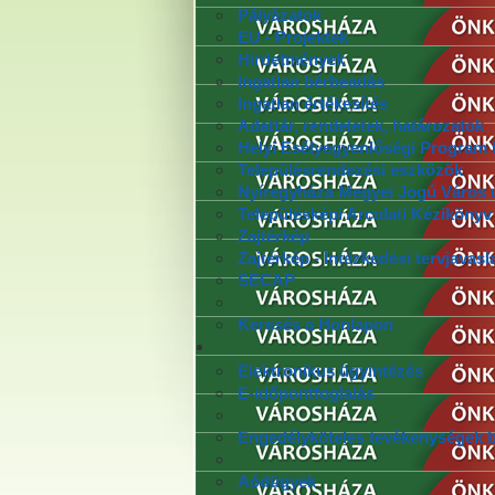
Pályázatok
EU - Projektek
Hirdetmények
Ingatlan bérbeadás
Ingatlan értékesítés
Adattár, rendeletek, határozatok
Helyi Esélyegyenlőségi Program F
Településrendezési eszközök
Nyíregyháza Megyei Jogú Város ú
Településképi Arculati Kézikönyv
Zajtérkép
Zajtérkép - Intézkedési tervjavasl
SECAP
Keresés a Honlapon
Elektronikus ügyintézés
E-időpontfoglalás
Engedélyköteles tevékenységek b
Aódügyek