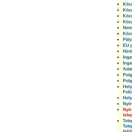
Köz
Közg
Közg
Közg
Nem
Köz
Pály
EU p
Hir
Inga
Inga
Adat
Polg
Polg
Hely
Felü
Hely
Nyír
Nyír
tele
Tele
Tele
felü