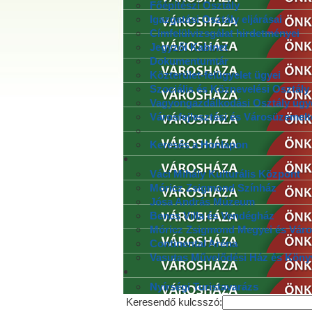
Főépítészi Osztály
Igazgatási Osztály eljárásai
Címfelülvizsgálat hirdetményei
Jegyzői Kabinet
Dokumentumtár
Közterület-felügyelet ügyei
Szociális és Köznevelési Osztály
Vagyongazdálkodási Osztály ügy
Városfejlesztési és Városüzemelt
Keresés a Honlapon
Váci Mihály Kulturális Központ
Móricz Zsigmond Színház
Jósa András Múzeum
Bencs Villa és Vendégház
Móricz Zsigmond Megyei és Váro
Continental Aréna
Vasutas Művelődési Ház és Köny
Nyírségi Turistavarázs
Keresendő kulcsszó: