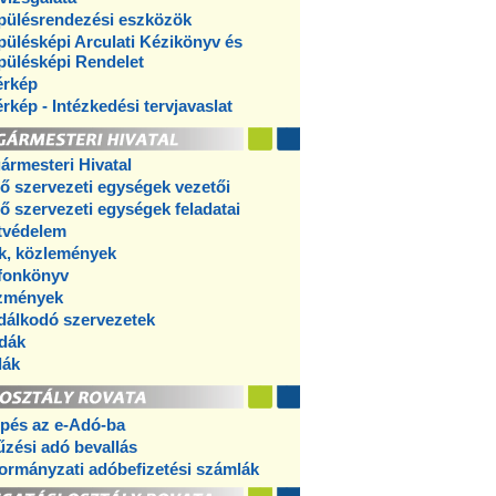
pülésrendezési eszközök
pülésképi Arculati Kézikönyv és
pülésképi Rendelet
érkép
érkép - Intézkedési tervjavaslat
ármesteri Hivatal
ő szervezeti egységek vezetői
ő szervezeti egységek feladatai
tvédelem
k, közlemények
fonkönyv
ézmények
dálkodó szervezetek
dák
lák
pés az e-Adó-ba
űzési adó bevallás
rmányzati adóbefizetési számlák