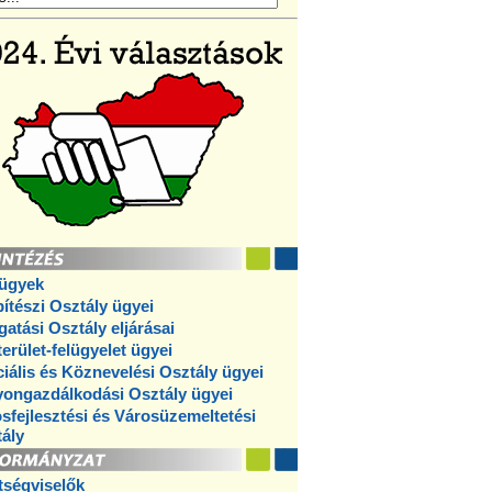
ügyek
ítészi Osztály ügyei
gatási Osztály eljárásai
erület-felügyelet ügyei
iális és Köznevelési Osztály ügyei
ongazdálkodási Osztály ügyei
sfejlesztési és Városüzemeltetési
ály
tségviselők