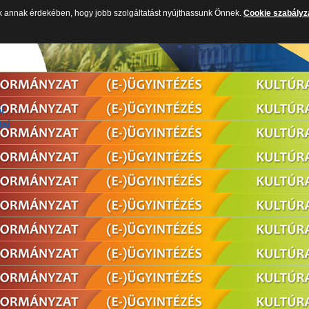
k annak érdekében, hogy jobb szolgáltatást nyújthassunk Önnek.
Cookie szabályz
i
tai