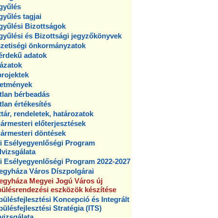
gyűlés
yűlés tagjai
yűlési Bizottságok
yűlési és Bizottsági jegyzőkönyvek
zetiségi önkormányzatok
érdekű adatok
ázatok
rojektek
detmények
tlan bérbeadás
tlan értékesítés
tár, rendeletek, határozatok
ármesteri előterjesztések
ármesteri döntések
i Esélyegyenlőségi Program
lvizsgálata
i Esélyegyenlőségi Program 2022-2027
egyháza Város Díszpolgárai
egyháza Megyei Jogú Város új
pülésrendezési eszközök készítése
pülésfejlesztési Koncepció és Integrált
pülésfejlesztési Stratégia (ITS)
lvizsgálata