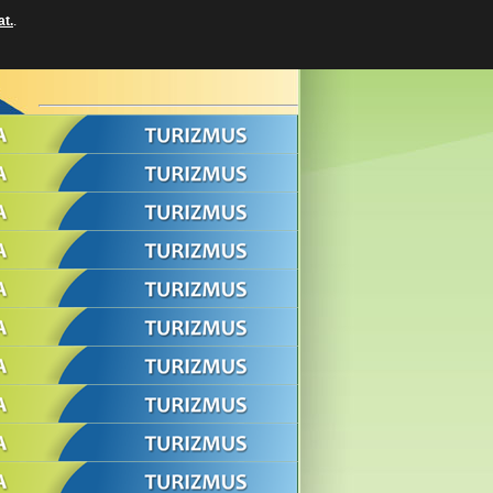
at.
.